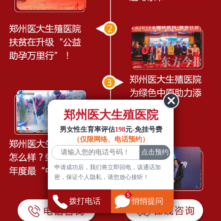
郑州医大生殖医院
男女性生育率评估
198
元-免挂号费
（仅限网络、电话预约）
申请成功后，我们将立即回电，该通话加
密，保证个人隐私，请您放心接听！
拨打电话
悄悄提问