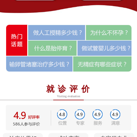
就诊评价
Visiting evaluation