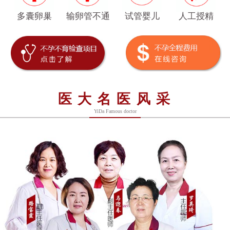
多囊卵巢
输卵管不通
试管婴儿
人工授精
医大名医风采
YiDa Famous doctor