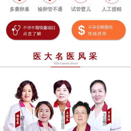
多囊卵巢
输卵管不通
试管婴儿
人工授精
医大名医风采
YiDa Famous doctor