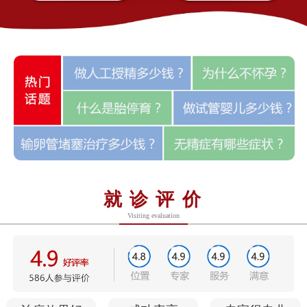
就诊评价
Visiting evaluation