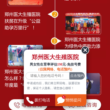
郑州医大生殖医院
男女性生育率评估
198
元-免挂号费
（仅限网络、电话预约）
申请成功后，我们将立即回电，该通话加
密，保证个人隐私，请您放心接听！
拨打电话
悄悄提问