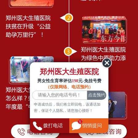
郑州医大生殖医院
男女性生育率评估
198
元-免挂号费
（仅限网络、电话预约）
申请成功后，我们将立即回电，该通话加
密，保证个人隐私，请您放心接听！
拨打电话
悄悄提问