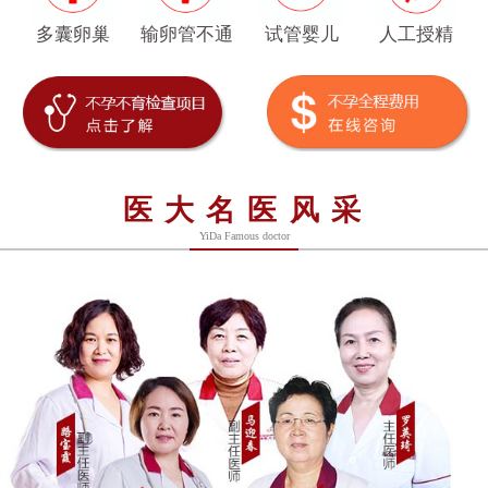
多囊卵巢
输卵管不通
试管婴儿
人工授精
医大名医风采
YiDa Famous doctor