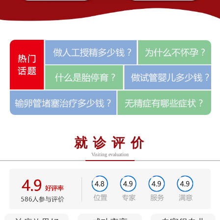
就诊评价
Visiting evaluation