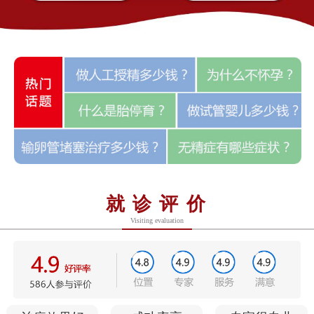
就诊评价
Visiting evaluation