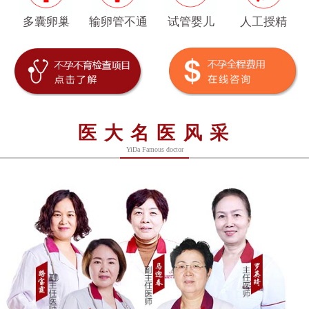
多囊卵巢
输卵管不通
试管婴儿
人工授精
医大名医风采
YiDa Famous doctor