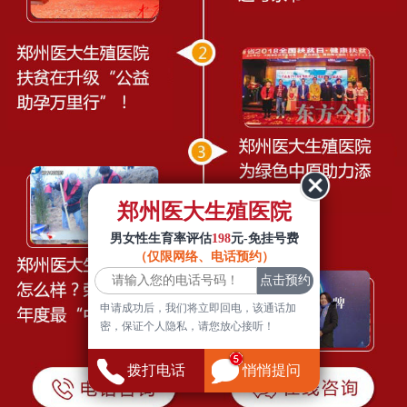
郑州医大生殖医院
男女性生育率评估
198
元-免挂号费
（仅限网络、电话预约）
申请成功后，我们将立即回电，该通话加
密，保证个人隐私，请您放心接听！
拨打电话
悄悄提问