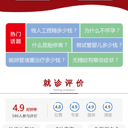
就诊评价
Visiting evaluation