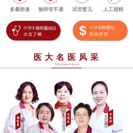
多囊卵巢
输卵管不通
试管婴儿
人工授精
医大名医风采
YiDa Famous doctor