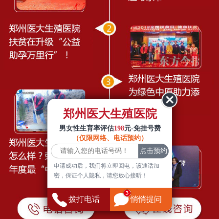
郑州医大生殖医院
男女性生育率评估
198
元-免挂号费
（仅限网络、电话预约）
申请成功后，我们将立即回电，该通话加
密，保证个人隐私，请您放心接听！
拨打电话
悄悄提问