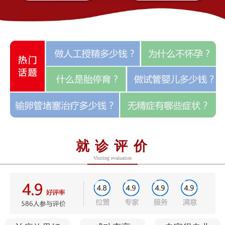
就诊评价
Visiting evaluation