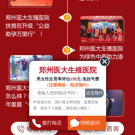
郑州医大生殖医院
男女性生育率评估
198
元-免挂号费
（仅限网络、电话预约）
申请成功后，我们将立即回电，该通话加
密，保证个人隐私，请您放心接听！
拨打电话
悄悄提问