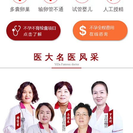
多囊卵巢
输卵管不通
试管婴儿
人工授精
医大名医风采
YiDa Famous doctor