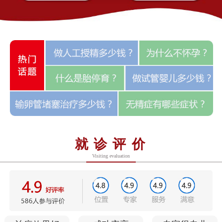
就诊评价
Visiting evaluation