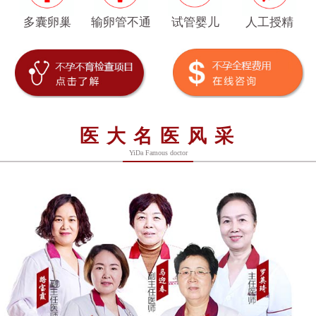
多囊卵巢
输卵管不通
试管婴儿
人工授精
医大名医风采
YiDa Famous doctor