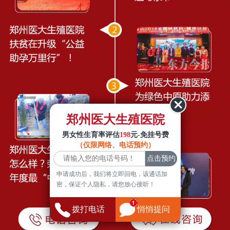
郑州医大生殖医院
男女性生育率评估
198
元-免挂号费
（仅限网络、电话预约）
申请成功后，我们将立即回电，该通话加
密，保证个人隐私，请您放心接听！
拨打电话
悄悄提问