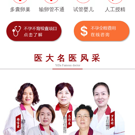
多囊卵巢
输卵管不通
试管婴儿
人工授精
医大名医风采
YiDa Famous doctor