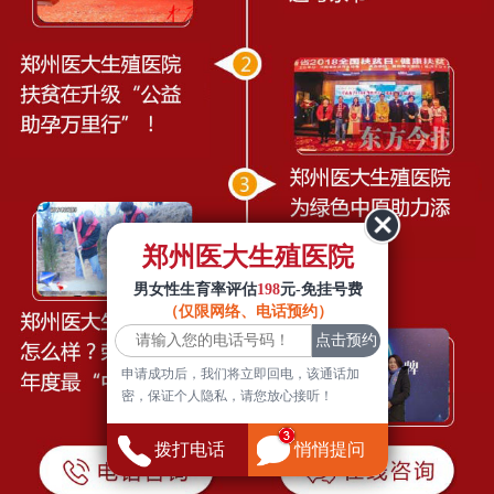
郑州医大生殖医院
男女性生育率评估
198
元-免挂号费
（仅限网络、电话预约）
申请成功后，我们将立即回电，该通话加
密，保证个人隐私，请您放心接听！
拨打电话
悄悄提问