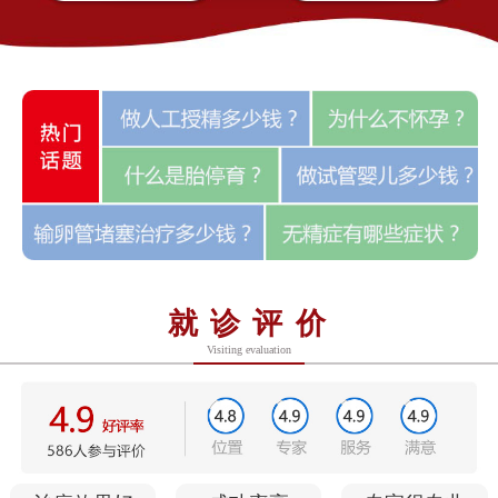
就诊评价
Visiting evaluation