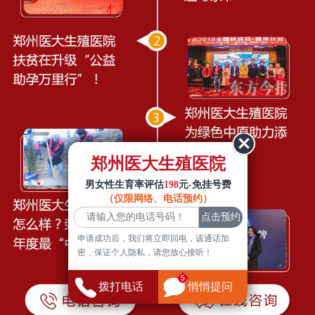
郑州医大生殖医院
男女性生育率评估
198
元-免挂号费
（仅限网络、电话预约）
申请成功后，我们将立即回电，该通话加
密，保证个人隐私，请您放心接听！
拨打电话
悄悄提问