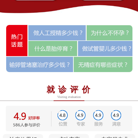
就诊评价
Visiting evaluation