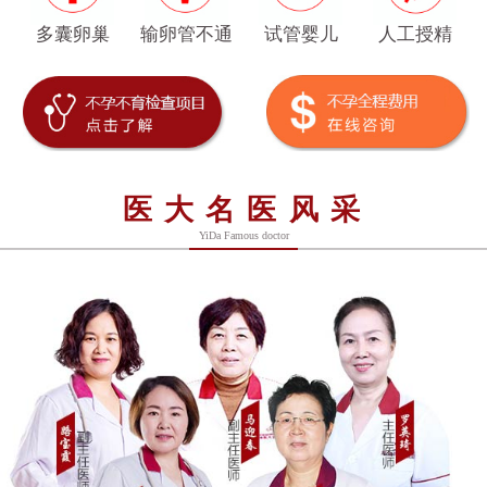
多囊卵巢
输卵管不通
试管婴儿
人工授精
医大名医风采
YiDa Famous doctor