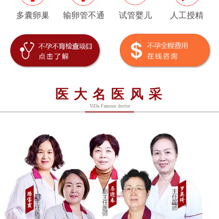
多囊卵巢
输卵管不通
试管婴儿
人工授精
医大名医风采
YiDa Famous doctor