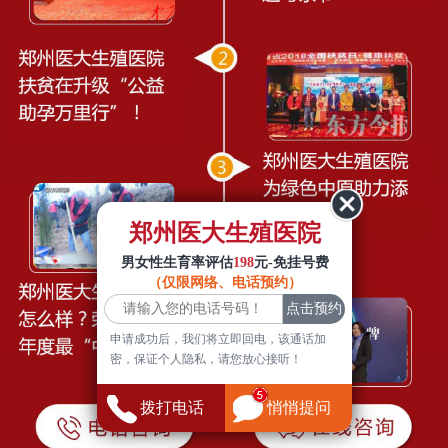
郑州医大生殖医院
男女性生育率评估
198
元-免挂号费
（仅限网络、电话预约）
申请成功后，我们将立即回电，该通话加
密，保证个人隐私，请您放心接听！
拨打电话
悄悄提问