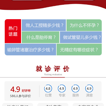
就诊评价
Visiting evaluation