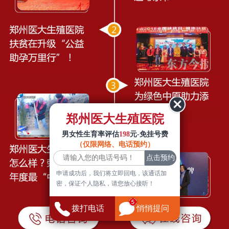
郑州医大生殖医院
男女性生育率评估
198
元-免挂号费
（仅限网络、电话预约）
申请成功后，我们将立即回电，该通话加
密，保证个人隐私，请您放心接听！
拨打电话
悄悄提问