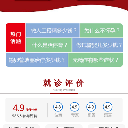
就诊评价
Visiting evaluation