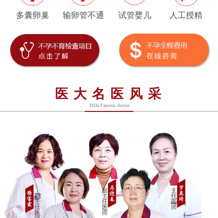
多囊卵巢
输卵管不通
试管婴儿
人工授精
医大名医风采
YiDa Famous doctor